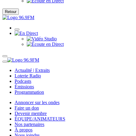
Retour
Actualité | Extraits
Loterie Radio
Podcasts
Émissions
Programmation
Annoncer sur les ondes
Faire un don
Devenir membre
ÉQUIPE/ANIMATEURS
Nos partenaires
À propos
Nous joindre