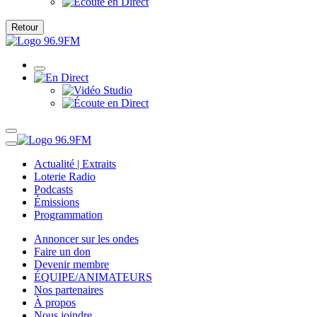
Retour
Actualité | Extraits
Loterie Radio
Podcasts
Émissions
Programmation
Annoncer sur les ondes
Faire un don
Devenir membre
ÉQUIPE/ANIMATEURS
Nos partenaires
À propos
Nous joindre