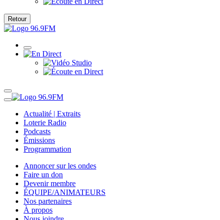
Retour
Actualité | Extraits
Loterie Radio
Podcasts
Émissions
Programmation
Annoncer sur les ondes
Faire un don
Devenir membre
ÉQUIPE/ANIMATEURS
Nos partenaires
À propos
Nous joindre