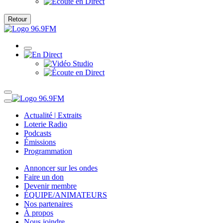
Retour
Actualité | Extraits
Loterie Radio
Podcasts
Émissions
Programmation
Annoncer sur les ondes
Faire un don
Devenir membre
ÉQUIPE/ANIMATEURS
Nos partenaires
À propos
Nous joindre