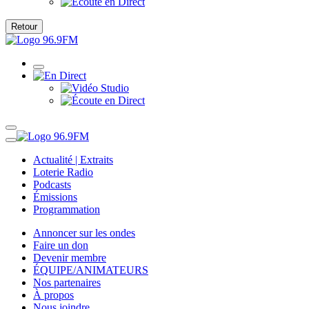
Retour
Actualité | Extraits
Loterie Radio
Podcasts
Émissions
Programmation
Annoncer sur les ondes
Faire un don
Devenir membre
ÉQUIPE/ANIMATEURS
Nos partenaires
À propos
Nous joindre