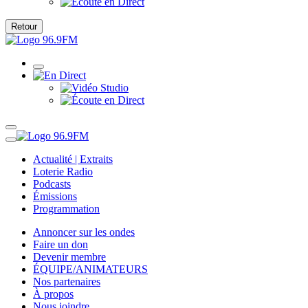
Retour
Actualité | Extraits
Loterie Radio
Podcasts
Émissions
Programmation
Annoncer sur les ondes
Faire un don
Devenir membre
ÉQUIPE/ANIMATEURS
Nos partenaires
À propos
Nous joindre