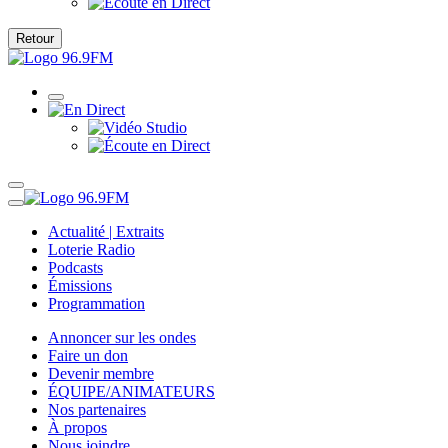
Retour
Actualité | Extraits
Loterie Radio
Podcasts
Émissions
Programmation
Annoncer sur les ondes
Faire un don
Devenir membre
ÉQUIPE/ANIMATEURS
Nos partenaires
À propos
Nous joindre