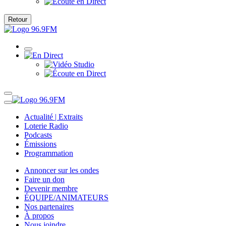
Retour
Actualité | Extraits
Loterie Radio
Podcasts
Émissions
Programmation
Annoncer sur les ondes
Faire un don
Devenir membre
ÉQUIPE/ANIMATEURS
Nos partenaires
À propos
Nous joindre