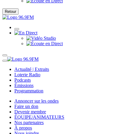
Retour
Actualité | Extraits
Loterie Radio
Podcasts
Émissions
Programmation
Annoncer sur les ondes
Faire un don
Devenir membre
ÉQUIPE/ANIMATEURS
Nos partenaires
À propos
Nous joindre