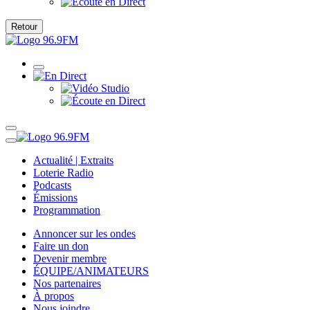
Retour
Actualité | Extraits
Loterie Radio
Podcasts
Émissions
Programmation
Annoncer sur les ondes
Faire un don
Devenir membre
ÉQUIPE/ANIMATEURS
Nos partenaires
À propos
Nous joindre