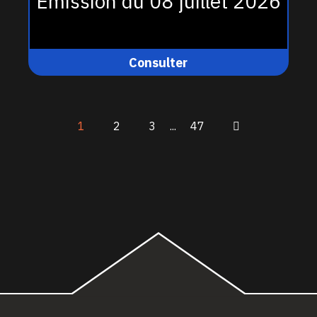
Émission du 08 juillet 2026
Consulter
1
2
3
...
47