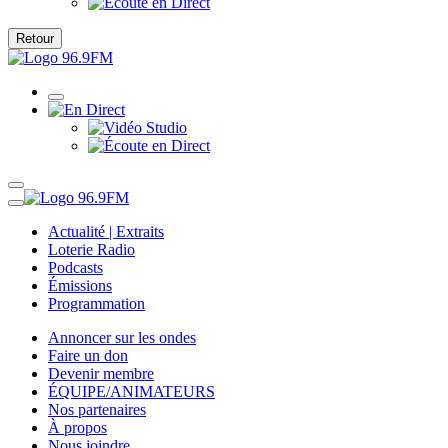
Retour
Actualité | Extraits
Loterie Radio
Podcasts
Émissions
Programmation
Annoncer sur les ondes
Faire un don
Devenir membre
ÉQUIPE/ANIMATEURS
Nos partenaires
À propos
Nous joindre