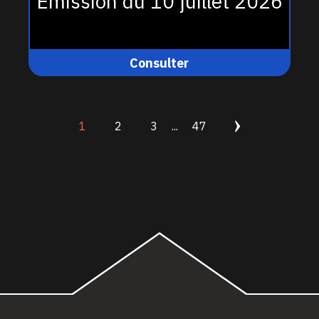
Émission du 10 juillet 2026
Consulter
1
2
3
...
47