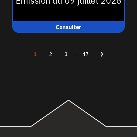
Émission du 09 juillet 2026
Consulter
1
2
3
...
47