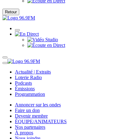
Retour
Actualité | Extraits
Loterie Radio
Podcasts
Émissions
Programmation
Annoncer sur les ondes
Faire un don
Devenir membre
ÉQUIPE/ANIMATEURS
Nos partenaires
À propos
Nous joindre