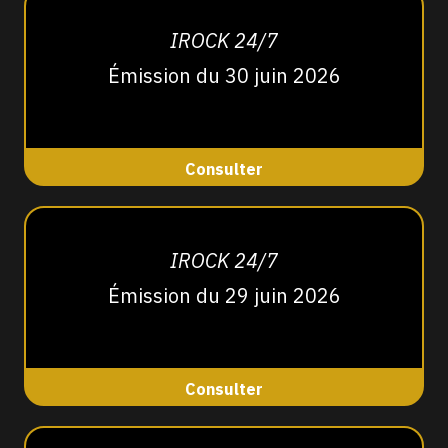
IROCK 24/7
Émission du 30 juin 2026
Consulter
IROCK 24/7
Émission du 29 juin 2026
Consulter