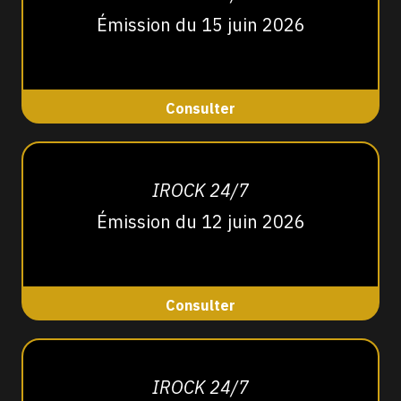
Émission du 15 juin 2026
Consulter
IROCK 24/7
Émission du 12 juin 2026
Consulter
IROCK 24/7