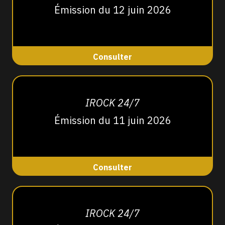
Émission du 12 juin 2026
Consulter
IROCK 24/7
Émission du 11 juin 2026
Consulter
IROCK 24/7