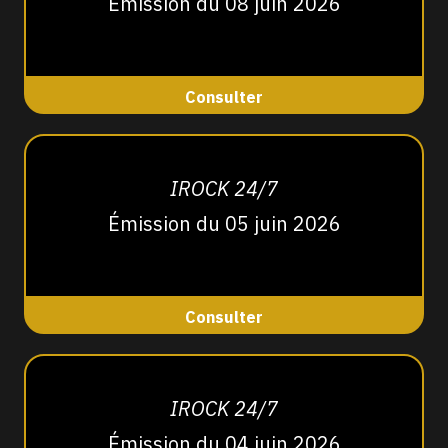
Émission du 08 juin 2026
Consulter
IROCK 24/7
Émission du 05 juin 2026
Consulter
IROCK 24/7
Émission du 04 juin 2026