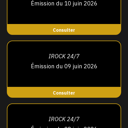
Émission du 10 juin 2026
Consulter
IROCK 24/7
Émission du 09 juin 2026
Consulter
IROCK 24/7