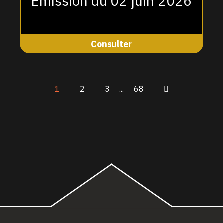
Émission du 02 juin 2026
Consulter
1
2
3
...
68