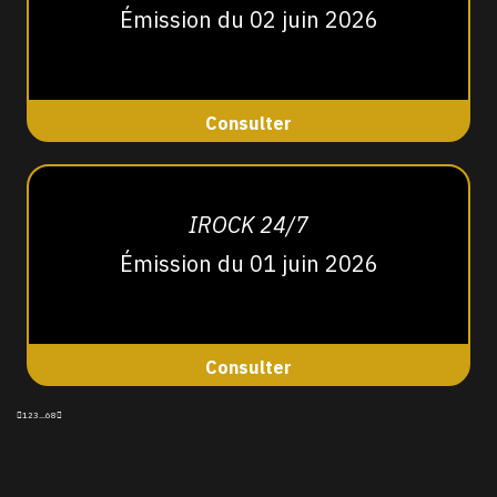
Émission du 02 juin 2026
Consulter
IROCK 24/7
Émission du 01 juin 2026
Consulter
1
2
3
...
68