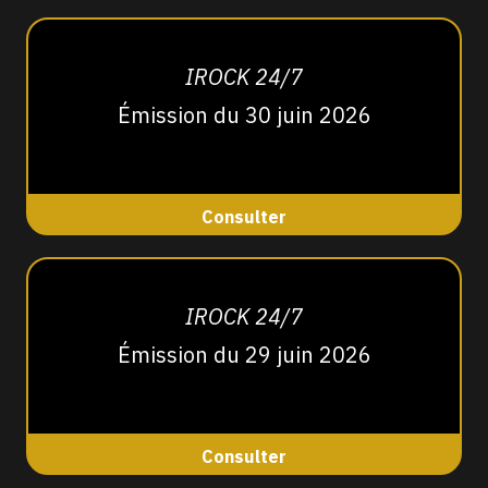
IROCK 24/7
Émission du 30 juin 2026
Consulter
IROCK 24/7
Émission du 29 juin 2026
Consulter