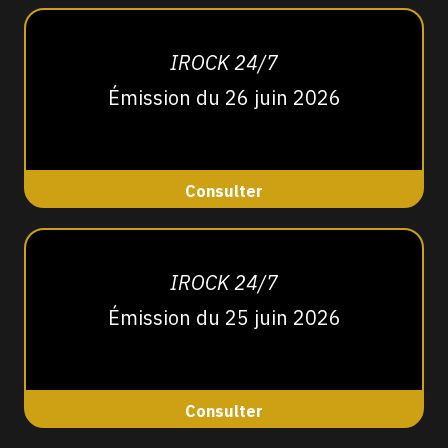
IROCK 24/7
Émission du 26 juin 2026
Consulter
IROCK 24/7
Émission du 25 juin 2026
Consulter