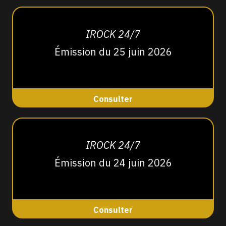
IROCK 24/7
Émission du 25 juin 2026
Consulter
IROCK 24/7
Émission du 24 juin 2026
Consulter