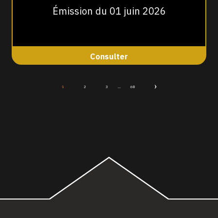
Émission du 01 juin 2026
Consulter
1
2
3
...
68