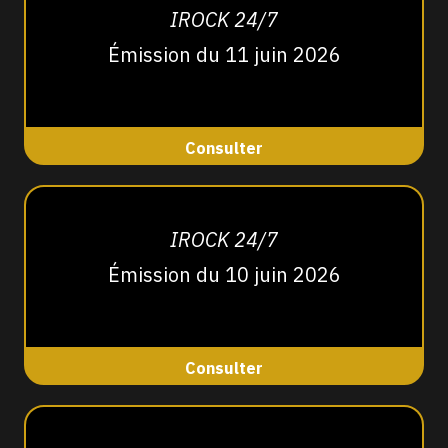
IROCK 24/7
Émission du 11 juin 2026
Consulter
IROCK 24/7
Émission du 10 juin 2026
Consulter