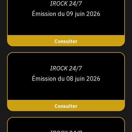
IROCK 24/7
Émission du 09 juin 2026
Consulter
IROCK 24/7
Émission du 08 juin 2026
Consulter