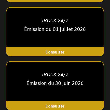
IROCK 24/7
Émission du 01 juillet 2026
Consulter
IROCK 24/7
Émission du 30 juin 2026
Consulter