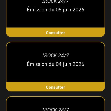
IROCK 24/7
Émission du 05 juin 2026
Consulter
IROCK 24/7
Émission du 04 juin 2026
Consulter
IROCK 24/7