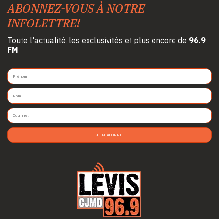
ABONNEZ-VOUS À NOTRE
INFOLETTRE!
Toute l'actualité, les exclusivités et plus encore de
96.9
FM
JE M'ABONNE!