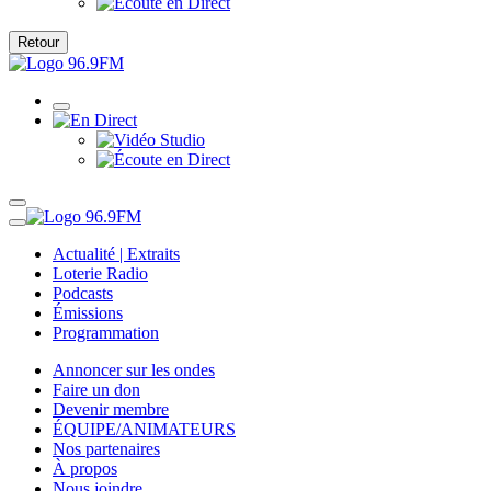
Retour
Actualité | Extraits
Loterie Radio
Podcasts
Émissions
Programmation
Annoncer sur les ondes
Faire un don
Devenir membre
ÉQUIPE/ANIMATEURS
Nos partenaires
À propos
Nous joindre