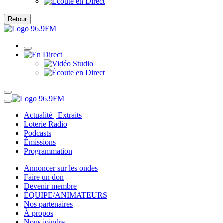
Retour
Actualité | Extraits
Loterie Radio
Podcasts
Émissions
Programmation
Annoncer sur les ondes
Faire un don
Devenir membre
ÉQUIPE/ANIMATEURS
Nos partenaires
À propos
Nous joindre