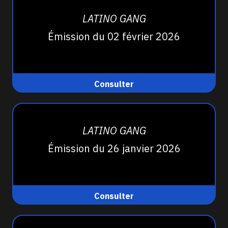
LATINO GANG
Émission du 02 février 2026
Consulter
LATINO GANG
Émission du 26 janvier 2026
Consulter