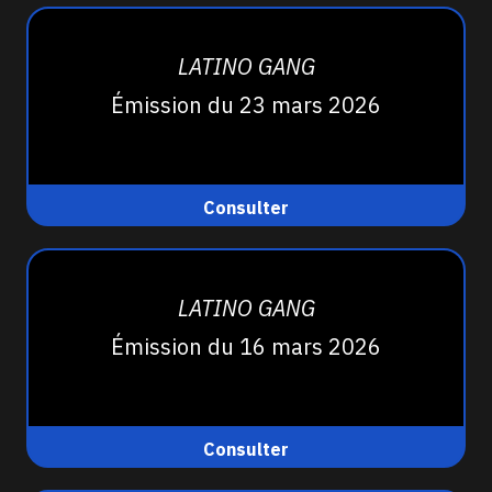
LATINO GANG
Émission du 23 mars 2026
Consulter
LATINO GANG
Émission du 16 mars 2026
Consulter