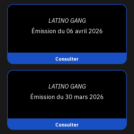
LATINO GANG
Émission du 06 avril 2026
Consulter
LATINO GANG
Émission du 30 mars 2026
Consulter