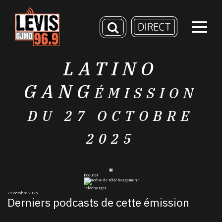
LATINO
GANG
ÉMISSION
DU 27 OCTOBRE
2025
Écouter
Télécharger
27 octobre 2025
Derniers podcasts de cette émission