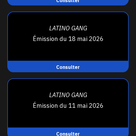
Consulter
LATINO GANG
Émission du 18 mai 2026
Consulter
LATINO GANG
Émission du 11 mai 2026
Consulter