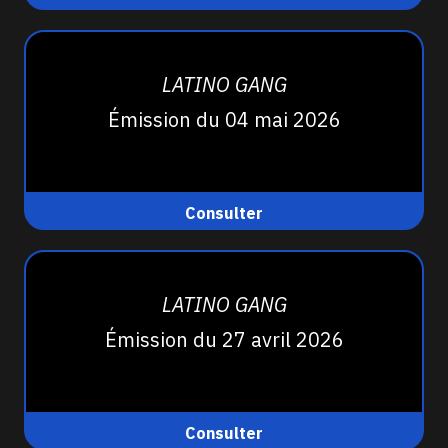
LATINO GANG
Émission du 04 mai 2026
Consulter
LATINO GANG
Émission du 27 avril 2026
Consulter