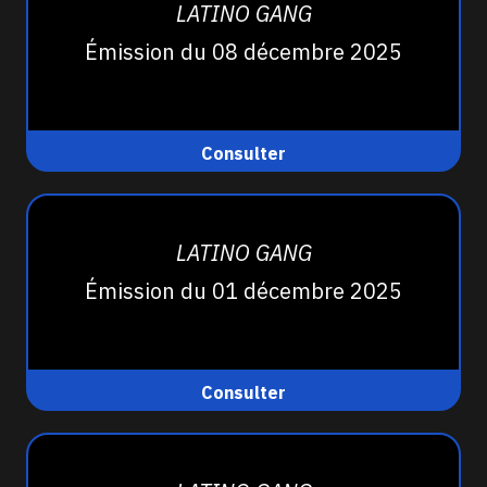
LATINO GANG
Émission du 08 décembre 2025
Consulter
LATINO GANG
Émission du 01 décembre 2025
Consulter