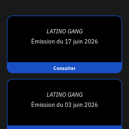
LATINO GANG
Émission du 17 juin 2026
Consulter
LATINO GANG
Émission du 03 juin 2026