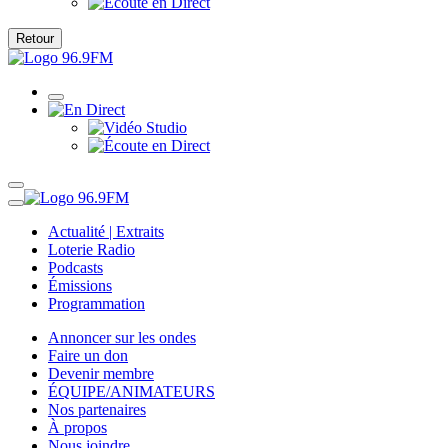
Retour
Actualité | Extraits
Loterie Radio
Podcasts
Émissions
Programmation
Annoncer sur les ondes
Faire un don
Devenir membre
ÉQUIPE/ANIMATEURS
Nos partenaires
À propos
Nous joindre