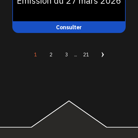
Émission du 27 mars 2026
Consulter
1
2
3
...
21