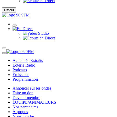
Retour
Actualité | Extraits
Loterie Radio
Podcasts
Émissions
Programmation
Annoncer sur les ondes
Faire un don
Devenir membre
ÉQUIPE/ANIMATEURS
Nos partenaires
À propos
Nous joindre