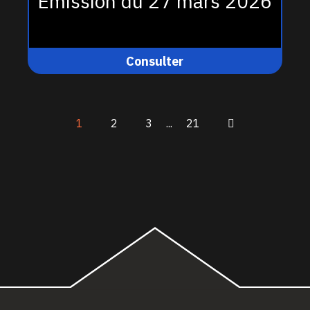
Émission du 27 mars 2026
Consulter
1
2
3
...
21