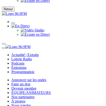
Retour
Actualité | Extraits
Loterie Radio
Podcasts
Émissions
Programmation
Annoncer sur les ondes
Faire un don
Devenir membre
ÉQUIPE/ANIMATEURS
Nos partenaires
À propos
Nous joindre