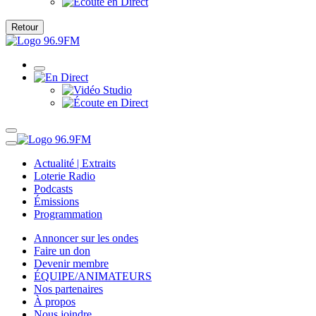
Retour
Actualité | Extraits
Loterie Radio
Podcasts
Émissions
Programmation
Annoncer sur les ondes
Faire un don
Devenir membre
ÉQUIPE/ANIMATEURS
Nos partenaires
À propos
Nous joindre