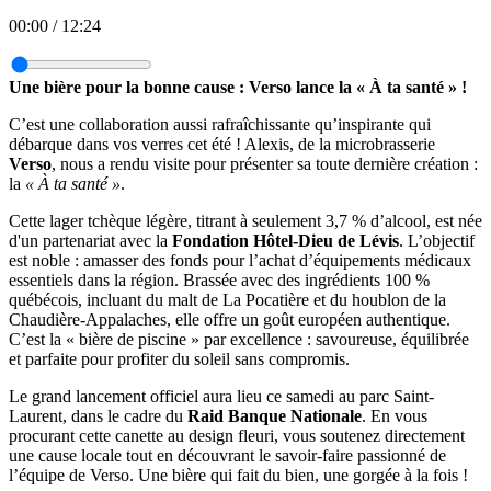
00:00
/
12:24
Une bière pour la bonne cause : Verso lance la « À ta santé » !
C’est une collaboration aussi rafraîchissante qu’inspirante qui
débarque dans vos verres cet été ! Alexis, de la microbrasserie
Verso
, nous a rendu visite pour présenter sa toute dernière création :
la
« À ta santé »
.
Cette lager tchèque légère, titrant à seulement 3,7 % d’alcool, est née
d'un partenariat avec la
Fondation Hôtel-Dieu de Lévis
. L’objectif
est noble : amasser des fonds pour l’achat d’équipements médicaux
essentiels dans la région. Brassée avec des ingrédients 100 %
québécois, incluant du malt de La Pocatière et du houblon de la
Chaudière-Appalaches, elle offre un goût européen authentique.
C’est la « bière de piscine » par excellence : savoureuse, équilibrée
et parfaite pour profiter du soleil sans compromis.
Le grand lancement officiel aura lieu ce samedi au parc Saint-
Laurent, dans le cadre du
Raid Banque Nationale
. En vous
procurant cette canette au design fleuri, vous soutenez directement
une cause locale tout en découvrant le savoir-faire passionné de
l’équipe de Verso. Une bière qui fait du bien, une gorgée à la fois !