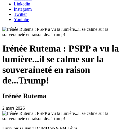
Linkedin
Instagram
Twitter
Youtube
Irénée Rutema : PSPP a vu la
lumière...il se calme sur la
souveraineté en raison
de...Trump!
Irénée Rutema
2 mars 2026
Larry pis sa gang | CJMD 96.9 FM Lévis