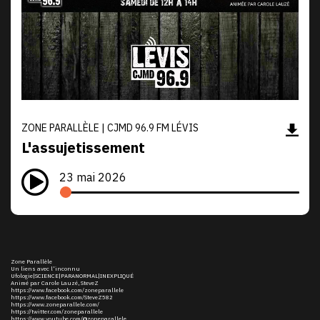
ZONE PARALLÈLE | CJMD 96.9 FM LÉVIS
L'assujetissement
23 mai 2026
Zone Parallèle
Un liens avec l'inconnu
Ufologie|SCIENCE|PARANORMAL|INEXPLIQUÉ
Animé par Carole Lauzé, SteveZ
https://www.facebook.com/zoneparallele
https://www.facebook.com/SteveZ582
https://www.zoneparallele.com/
https://twitter.com/zoneparallele
https://www.youtube.com/@zoneparallele