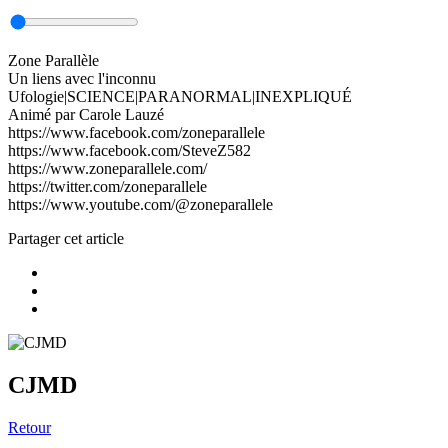
Zone Parallèle
Un liens avec l'inconnu
Ufologie|SCIENCE|PARANORMAL|INEXPLIQUÉ
Animé par Carole Lauzé
https://www.facebook.com/zoneparallele
https://www.facebook.com/SteveZ582
https://www.zoneparallele.com/
https://twitter.com/zoneparallele
https://www.youtube.com/@zoneparallele
Partager cet article
CJMD
Retour