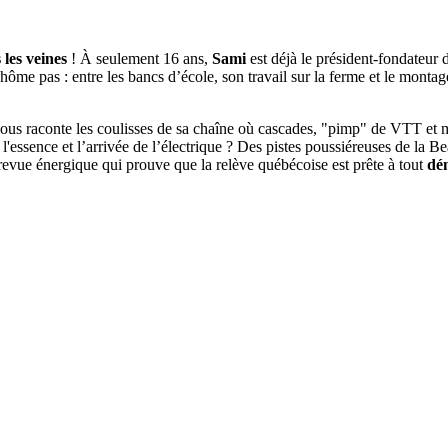
 les veines
! À seulement 16 ans,
Sami
est déjà le président-fondateur
hôme pas : entre les bancs d’école, son travail sur la ferme et le montag
us raconte les coulisses de sa chaîne où cascades, "pimp" de VTT et m
e l'essence et l’arrivée de l’électrique ? Des pistes poussiéreuses de l
trevue énergique qui prouve que la relève québécoise est prête à tout
dé