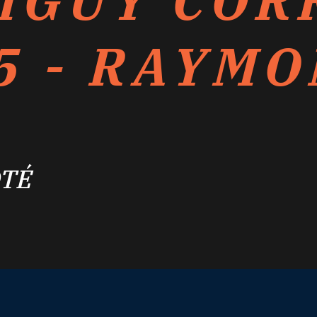
IGUY COR
5 - RAYM
ÔTÉ