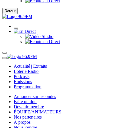
Retour
Actualité | Extraits
Loterie Radio
Podcasts
Émissions
Programmation
Annoncer sur les ondes
Faire un don
Devenir membre
ÉQUIPE/ANIMATEURS
Nos partenaires
À propos
Nous joindre