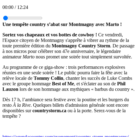
00:00
/
12:24
Une tempête country s’abat sur Montmagny avec Marto !
Sortez vos chapeaux et vos bottes de cowboy !
Ce vendredi,
l'Espace citoyen de Montmagny s'apprête à vibrer au rythme de la
toute première édition du
Montmagny Country Storm
. De passage
à nos micros pour célébrer son 47e anniversaire, le légendaire
animateur
Marto
nous promet une soirée tout simplement survoltée.
Au programme de ce giga-show : trois performances explosives
réunies en une seule soirée ! Le public pourra faire la fête avec la
relève locale de
Tommy Collin
, chanter les succès de Luke Combs
avec le groupe hommage
Best of Me
, et s'éclater au son de
Phil
Lauzon
lors de son hommage aux mythiques « barbus du country ».
Dès 17 h, l’ambiance sera festive avec la poutine et les burgers du
resto
À la Rive
. Quelques billets d'admission générale sont encore
disponibles sur
countrystorm.ca
ou à la porte. Serez-vous de la
tempête ?
https://agendacountry.com/evenement/country-storm-montmagny/