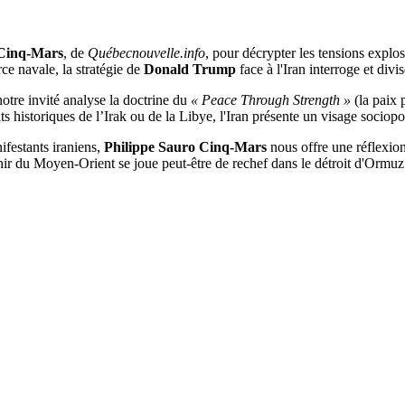
 Cinq-Mars
, de
Québecnouvelle.info
, pour décrypter les tensions explo
rce navale, la stratégie de
Donald Trump
face à l'Iran interroge et divis
otre invité analyse la doctrine du
« Peace Through Strength »
(la paix 
s historiques de l’Irak ou de la Libye, l'Iran présente un visage sociopo
ifestants iraniens,
Philippe Sauro Cinq-Mars
nous offre une réflexion 
r du Moyen-Orient se joue peut-être de rechef dans le détroit d'Ormuz