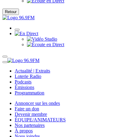
Retour
Actualité | Extraits
Loterie Radio
Podcasts
Émissions
Programmation
Annoncer sur les ondes
Faire un don
Devenir membre
ÉQUIPE/ANIMATEURS
Nos partenaires
À propos
Nous joindre