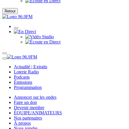
Retour
Actualité | Extraits
Loterie Radio
Podcasts
Émissions
Programmation
Annoncer sur les ondes
Faire un don
Devenir membre
ÉQUIPE/ANIMATEURS
Nos partenaires
À propos
Nous joindre