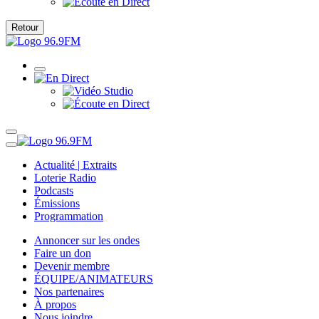
Retour
Actualité | Extraits
Loterie Radio
Podcasts
Émissions
Programmation
Annoncer sur les ondes
Faire un don
Devenir membre
ÉQUIPE/ANIMATEURS
Nos partenaires
À propos
Nous joindre