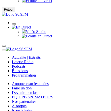
Retour
Actualité | Extraits
Loterie Radio
Podcasts
Émissions
Programmation
Annoncer sur les ondes
Faire un don
Devenir membre
ÉQUIPE/ANIMATEURS
Nos partenaires
À propos
Nous joindre