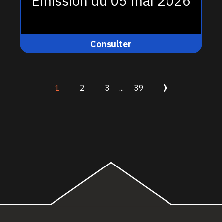
Émission du 05 mai 2026
Consulter
1
2
3
...
39