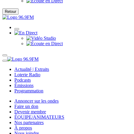
Retour
Actualité | Extraits
Loterie Radio
Podcasts
Émissions
Programmation
Annoncer sur les ondes
Faire un don
Devenir membre
ÉQUIPE/ANIMATEURS
Nos partenaires
À propos
Nous joindre