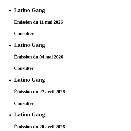
Latino Gang
Émission du 11 mai 2026
Consulter
Latino Gang
Émission du 04 mai 2026
Consulter
Latino Gang
Émission du 27 avril 2026
Consulter
Latino Gang
Émission du 20 avril 2026