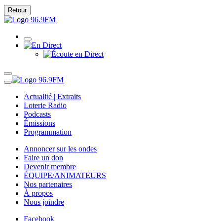
Retour
Actualité | Extraits
Loterie Radio
Podcasts
Émissions
Programmation
Annoncer sur les ondes
Faire un don
Devenir membre
ÉQUIPE/ANIMATEURS
Nos partenaires
À propos
Nous joindre
Facebook