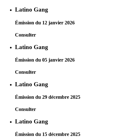
Latino Gang
Émission du 12 janvier 2026
Consulter
Latino Gang
Émission du 05 janvier 2026
Consulter
Latino Gang
Émission du 29 décembre 2025
Consulter
Latino Gang
Émission du 15 décembre 2025