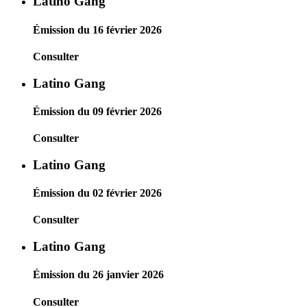
Latino Gang
Émission du 16 février 2026
Consulter
Latino Gang
Émission du 09 février 2026
Consulter
Latino Gang
Émission du 02 février 2026
Consulter
Latino Gang
Émission du 26 janvier 2026
Consulter