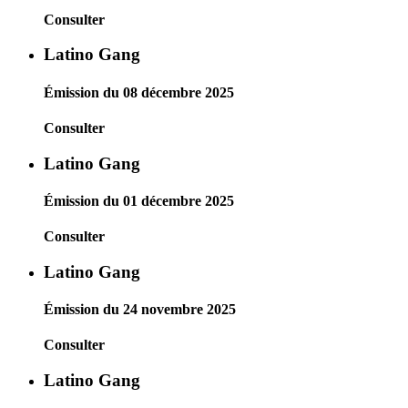
Consulter
Latino Gang
Émission du 08 décembre 2025
Consulter
Latino Gang
Émission du 01 décembre 2025
Consulter
Latino Gang
Émission du 24 novembre 2025
Consulter
Latino Gang