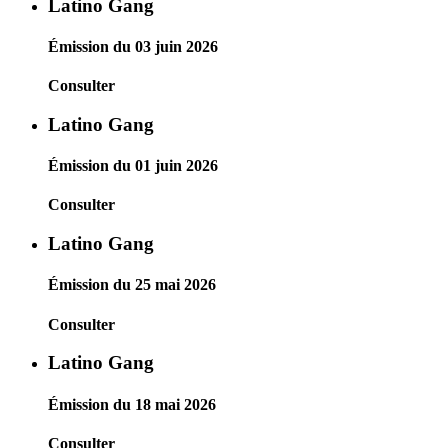
Latino Gang
Émission du 03 juin 2026
Consulter
Latino Gang
Émission du 01 juin 2026
Consulter
Latino Gang
Émission du 25 mai 2026
Consulter
Latino Gang
Émission du 18 mai 2026
Consulter