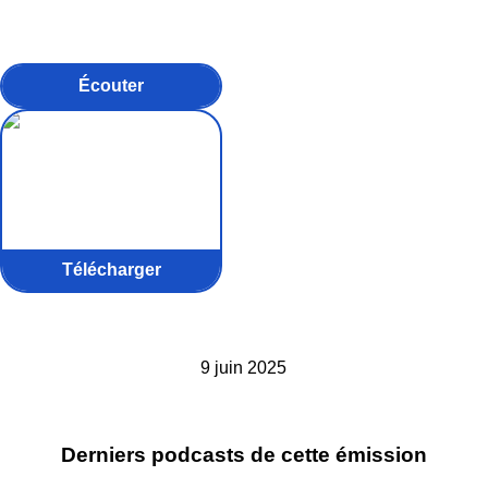
Écouter
Télécharger
9 juin 2025
Derniers podcasts de cette émission