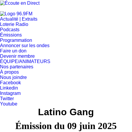
Actualité | Extraits
Loterie Radio
Podcasts
Émissions
Programmation
Annoncer sur les ondes
Faire un don
Devenir membre
ÉQUIPE/ANIMATEURS
Nos partenaires
À propos
Nous joindre
Facebook
Linkedin
Instagram
Twitter
Youtube
Latino Gang
Émission du 09 juin 2025