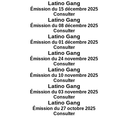
Latino Gang
Émission du 15 décembre 2025
Consulter
Latino Gang
Émission du 08 décembre 2025
Consulter
Latino Gang
Émission du 01 décembre 2025
Consulter
Latino Gang
Émission du 24 novembre 2025
Consulter
Latino Gang
Émission du 10 novembre 2025
Consulter
Latino Gang
Émission du 03 novembre 2025
Consulter
Latino Gang
Émission du 27 octobre 2025
Consulter