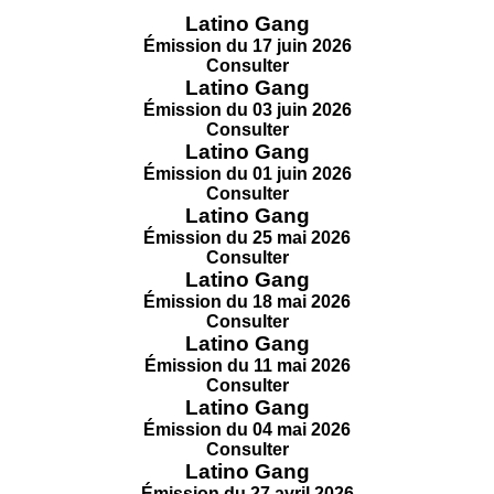
Latino Gang
Émission du 17 juin 2026
Consulter
Latino Gang
Émission du 03 juin 2026
Consulter
Latino Gang
Émission du 01 juin 2026
Consulter
Latino Gang
Émission du 25 mai 2026
Consulter
Latino Gang
Émission du 18 mai 2026
Consulter
Latino Gang
Émission du 11 mai 2026
Consulter
Latino Gang
Émission du 04 mai 2026
Consulter
Latino Gang
Émission du 27 avril 2026