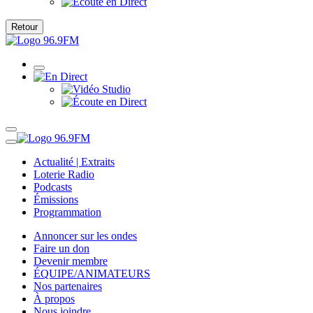
Retour
Actualité | Extraits
Loterie Radio
Podcasts
Émissions
Programmation
Annoncer sur les ondes
Faire un don
Devenir membre
ÉQUIPE/ANIMATEURS
Nos partenaires
À propos
Nous joindre